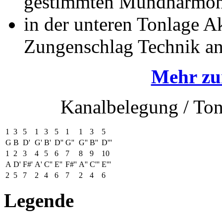
gestimmten Mundharmon
in der unteren Tonlage A
Zungenschlag Technik a
Mehr zur
Kanalbelegung / Ton
1
3
5
1
3
5
1
1
3
5
G
B
D'
G'
B'
D''
G''
G''
B''
D'''
1
2
3
4
5
6
7
8
9
10
A
D'
F#'
A'
C''
E''
F#''
A''
C'''
E'''
2
5
7
2
4
6
7
2
4
6
Legende